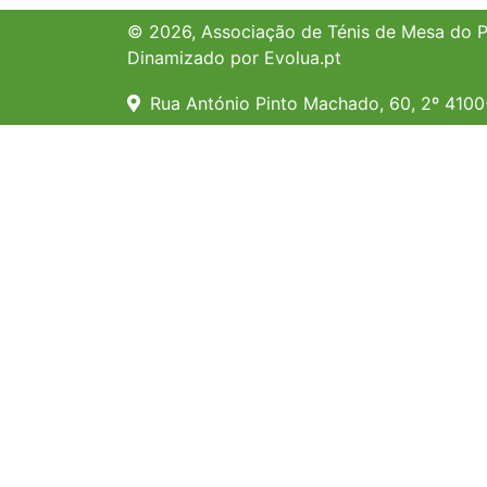
© 2026, Associação de Ténis de Mesa do Por
Dinamizado por
Evolua.pt
Rua António Pinto Machado, 60, 2º 410
Consola de depuração Joom
Sessão
Dados do perfil
Utilização de memória