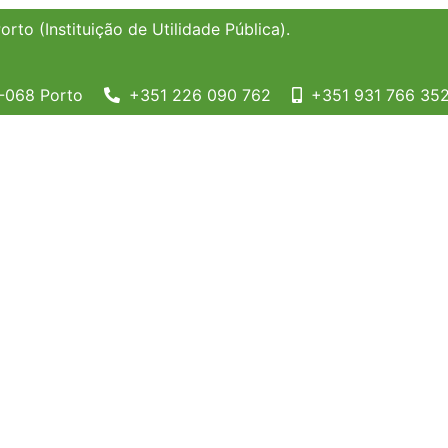
to (Instituição de Utilidade Pública).
0-068 Porto
+351 226 090 762
+351 931 766 35
la