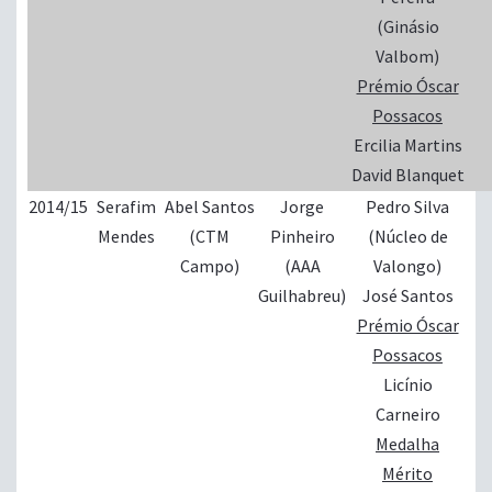
(Ginásio
Valbom)
Prémio Óscar
Possacos
Ercilia Martins
David Blanquet
2014/15
Serafim
Abel Santos
Jorge
Pedro Silva
Mendes
(CTM
Pinheiro
(Núcleo de
Campo)
(AAA
Valongo)
Guilhabreu)
José Santos
Prémio Óscar
Possacos
Licínio
Carneiro
Medalha
Mérito