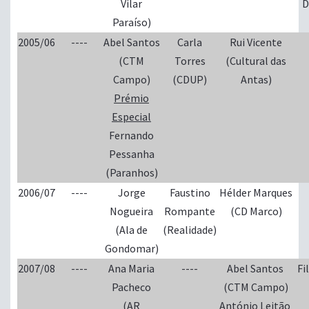
Vilar
D
Paraíso)
2005/06
----
Abel Santos
Carla
Rui Vicente
(CTM
Torres
(Cultural das
Campo)
(CDUP)
Antas)
Prémio
Especial
Fernando
Pessanha
(Paranhos)
2006/07
----
Jorge
Faustino
Hélder Marques
Nogueira
Rompante
(CD Marco)
(Ala de
(Realidade)
Gondomar)
2007/08
----
Ana Maria
----
Abel Santos
Fi
Pacheco
(CTM Campo)
(AR
António Leitão