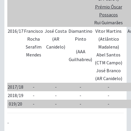
Prémio Óscar
Possacos
Rui Guimarães
2016/17
Francisco
José Costa
Diamantino
Vitor Martins
A
Rocha
(AR
Pinto
(Atlântico
Serafim
Canidelo)
Madalena)
(AAA
Mendes
Abel Santos
Guilhabreu)
(CTM Campo)
José Branco
(AR Canidelo)
2017/18
-
-
-
-
2018/19
-
-
-
-
019/20
-
-
-
-
..