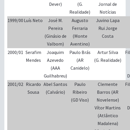
Dever)
(G.
Jornal de
Realidade)
Notícias
1999/00
Luís Neto
José M.
Augusto
Juvino Lapa
Pereira
Ferraria
Rui Jorge
(Ginásio de
(Monte
Costa
Valbom)
Aventino)
2000/01
Serafim
Joaquim
Paulo Brás
Artur Silva
Fi
Mendes
Azevedo
(AR
(G. Realidade)
(AAA
Canidelo)
Guilhabreu)
D
2001/02
Ricardo
Abel Santos
Paulo
Clemente
Fi
Sousa
(Calvário)
Ribeiro
Barros (AR
(GD Viso)
Novelense)
Vítor Martins
D
(Atlântico
Madalena)