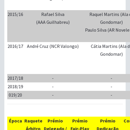
2015/16
Rafael Silva
Raquel Martins (Ala 
(AAA Guilhabreu)
Gondomar)
Paulo Silva (AR Novele
2016/17
André Cruz (NCR Valongo)
Cátia Martins (Ala 
Gondomar)
2017/18
-
-
2018/19
-
-
019/20
-
-
Época
Raquete
Prémio
Prémio
Prémio
Co
Árbitro
Delegado /
Fair-Play
Dedicação