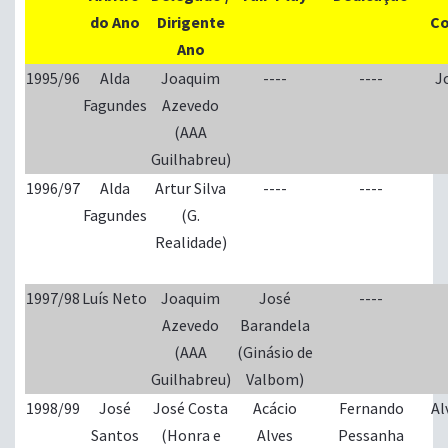
do Ano
Dirigente
Co
Ano
1995/96
Alda
Joaquim
----
----
J
Fagundes
Azevedo
(AAA
Guilhabreu)
1996/97
Alda
Artur Silva
----
----
Fagundes
(G.
Realidade)
1997/98
Luís Neto
Joaquim
José
----
Azevedo
Barandela
(AAA
(Ginásio de
Guilhabreu)
Valbom)
1998/99
José
José Costa
Acácio
Fernando
Al
Santos
(Honra e
Alves
Pessanha