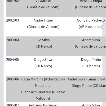
2001/02
Ivo Santos
Andreia Filipa
(Ginásio de Valbom)
(Ginásio de Valbom
2002/03
André Filipe
Gonçalo Pacheco
(Ginásio de Valbom)
(AR Novelense)
2003/04
Ivo Silva
André Silva
(CD Marco)
(Ginásio de Valbom
2004/05
Diogo Silva
Diogo Pinho
(CD Marco)
(CD Marco)
2005/06
Cátia Martins (Atlântico da
André Silva (Ginásio Va
Madalena)
Diogo Pinho (CD Mar
Diana Albuquerque (Ginásio
Valbom)
2006/07
António Malheiro
André Silva