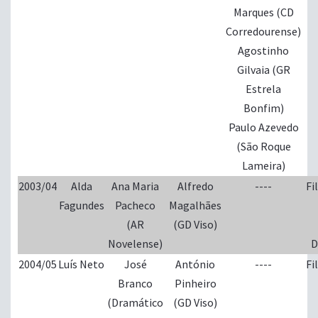
Marques (CD
Corredourense)
Agostinho
Gilvaia (GR
Estrela
Bonfim)
Paulo Azevedo
(São Roque
Lameira)
2003/04
Alda
Ana Maria
Alfredo
----
Fi
Fagundes
Pacheco
Magalhães
(AR
(GD Viso)
Novelense)
D
2004/05
Luís Neto
José
António
----
Fi
Branco
Pinheiro
(Dramático
(GD Viso)