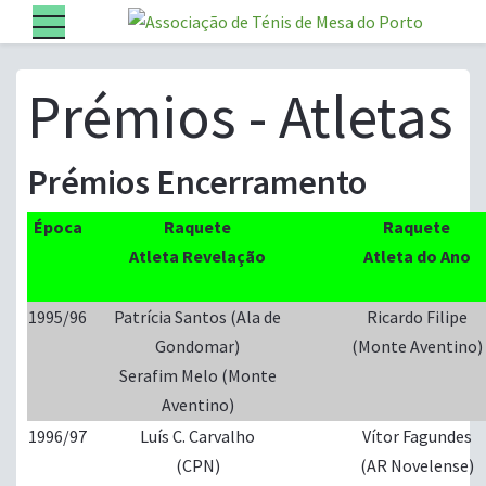
Prémios - Atletas
Prémios Encerramento
Época
Raquete
Raquete
Atleta Revelação
Atleta do Ano
1995/96
Patrícia Santos (Ala de
Ricardo Filipe
Gondomar)
(Monte Aventino)
Serafim Melo (Monte
Aventino)
1996/97
Luís C. Carvalho
Vítor Fagundes
(CPN)
(AR Novelense)