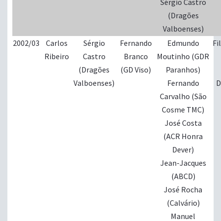
Sérgio Castro
(Dragões
Valboenses)
2002/03
Carlos
Sérgio
Fernando
Edmundo
Fi
Ribeiro
Castro
Branco
Moutinho (GDR
(Dragões
(GD Viso)
Paranhos)
Valboenses)
Fernando
D
Carvalho (São
Cosme TMC)
José Costa
(ACR Honra
Dever)
Jean-Jacques
(ABCD)
José Rocha
(Calvário)
Manuel