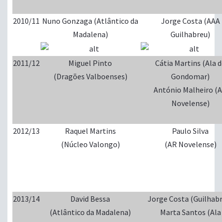
2010/11
Nuno Gonzaga (Atlântico da
Jorge Costa (AAA
Madalena)
Guilhabreu)
2011/12
Miguel Pinto
Cátia Martins (Ala 
(Dragões Valboenses)
Gondomar)
António Malheiro (
Novelense)
2012/13
Raquel Martins
Paulo Silva
(Núcleo Valongo)
(AR Novelense)
2013/14
David Bessa
Jorge Costa (Guilhab
(Atlântico da Madalena)
Marta Santos (Ala