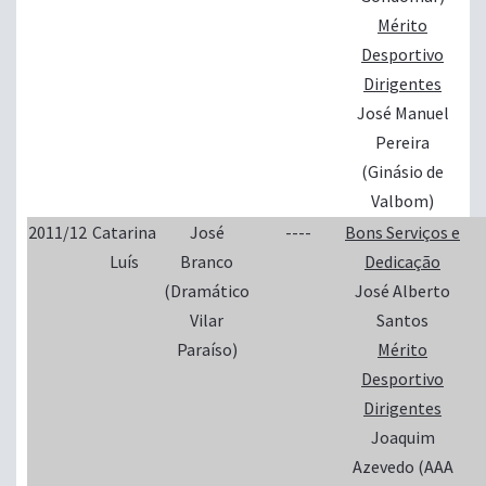
Mérito
Desportivo
Dirigentes
José Manuel
Pereira
(Ginásio de
Valbom)
2011/12
Catarina
José
----
Bons Serviços e
Luís
Branco
Dedicação
(Dramático
José Alberto
Vilar
Santos
Paraíso)
Mérito
Desportivo
Dirigentes
Joaquim
Azevedo (AAA