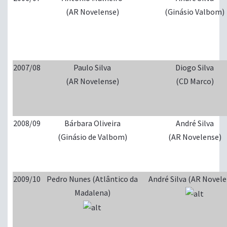
(AR Novelense)
(Ginásio Valbom)
2007/08
Paulo Silva
Diogo Silva
(AR Novelense)
(CD Marco)
2008/09
Bárbara Oliveira
André Silva
(Ginásio de Valbom)
(AR Novelense)
2009/10
Pedro Nunes (Atlântico da
André Silva (AR Novele
Madalena)