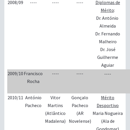
2008/09
----
----
----
Diplomas de
Mérito
:
Dr. António
Almeida
Dr. Fernando
Malheiro
Dr. José
Guilherme
Aguiar
2009/10
Francisco
----
----
----
Rocha
2010/11
António
Vitor
Gonçalo
Mérito
Pacheco
Martins
Pacheco
Desportivo
(Atlântico
(AR
Maria Nogueira
Madalena)
Novelense)
(Ala de
Gondomar)