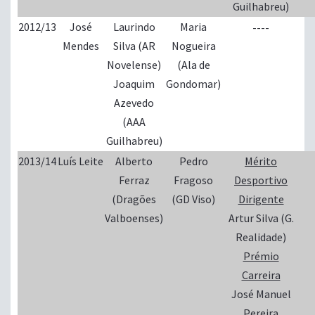
Guilhabreu)
2012/13
José
Laurindo
Maria
----
Mendes
Silva (AR
Nogueira
Novelense)
(Ala de
Joaquim
Gondomar)
Azevedo
(AAA
Guilhabreu)
2013/14
Luís Leite
Alberto
Pedro
Mérito
Ferraz
Fragoso
Desportivo
(Dragões
(GD Viso)
Dirigente
Valboenses)
Artur Silva (G.
Realidade)
Prémio
Carreira
José Manuel
Pereira