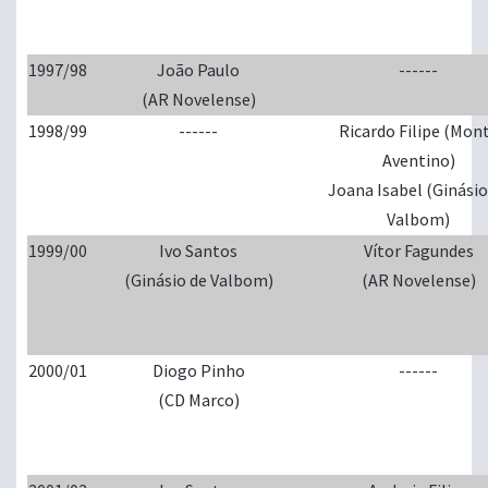
1997/98
João Paulo
------
(AR Novelense)
1998/99
------
Ricardo Filipe (Mon
Aventino)
Joana Isabel (Ginásio
Valbom)
1999/00
Ivo Santos
Vítor Fagundes
(Ginásio de Valbom)
(AR Novelense)
2000/01
Diogo Pinho
------
(CD Marco)